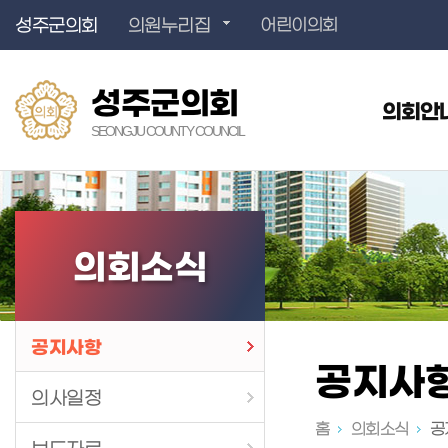
성주군의회
의원누리집
어린이의회
성주군의회
의회안
SEONGJU COUNTY COUNCIL
의회소식
공지사항
공지사
의사일정
홈
의회소식
공