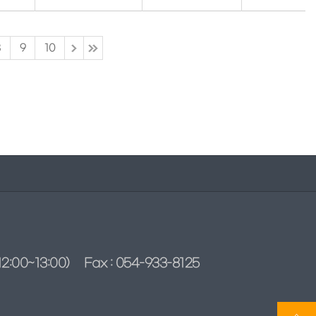
8
9
10
2:00~13:00)
Fax : 054-933-8125