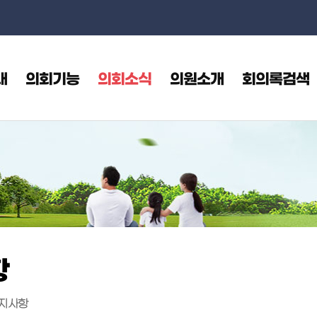
본문으로 바로가기
메인메뉴 바로가기
내
의회기능
의회소식
의원소개
회의록검색
항
지사항