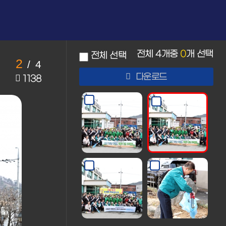
전체
4
개중
0
개 선택
전체 선택
2
/
4
다운로드
1138