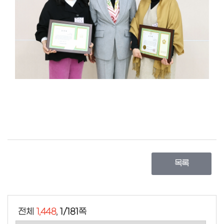
목록
전체
1,448
,
1/181
쪽