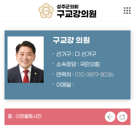
본문으로 바로가기
메인메뉴 바로가기
성주군의회
성
구교강의원
주
군
의
인
회
사
구
말
구교강 의원
교
강
약
선거구 : 다 선거구
력
의
소속정당 : 국민의힘
원
의
연락처 :
010-3819-8036
원
동
이메일 :
정
발
언
회
의
홈
의정활동사진
록
군