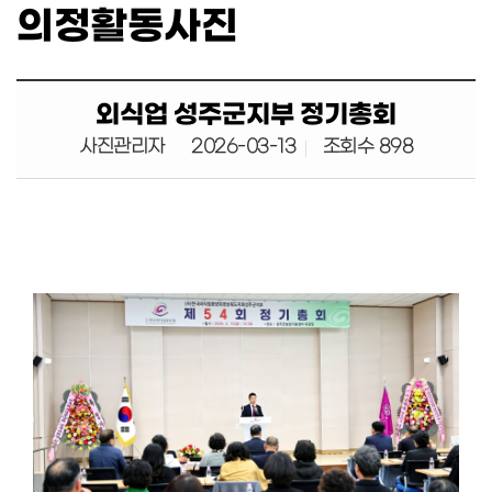
의정활동사진
정
질
문
의
외식업 성주군지부 정기총회
정
활
사진관리자
2026-03-13
조회수 898
동
사
진
의
정
활
동
영
상