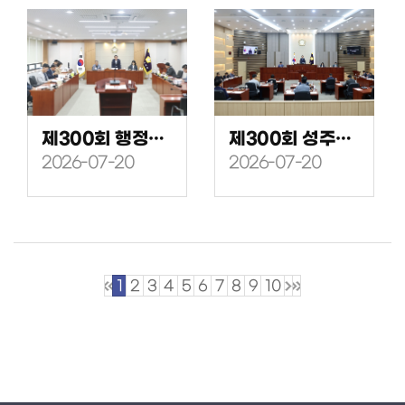
제300회 행정사무감사특별위원회, 예산결산특별위원회 회의
제300회 성주군의회(임시회) 제1차 본회의
2026-07-20
2026-07-20
1
2
3
4
5
6
7
8
9
10