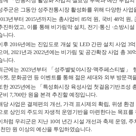
님께 「전통시장 활성화 사업의 실효성 부족과 예산 투입의
성주군은 그동안 성주전통시장 활성화를 위해 다양한 사업
2013년부터 2015년까지는 총사업비 85억 원, 국비 48억
추진하였고, 이를 통해 비가림막 설치, 전기·통신 ·소방시설
습니다.
이후 2016년에는 진입도로 개설 및 LED 간판 설치 사업 3
으며, 2021년과 2022년에는 비가림 및 공간확장 사업 총 
습니다.
최근에는 2023년부터 「성주별빛야시장·맥주페스티벌」 행
마켓, 문화공연 등 이벤트를 통해 젊은 세대와 외부 방문객
또한 2025년에는 「특성화시장 육성사업 첫걸음기반조성 총사업비 
군비 7,700만 원을 본격 추진할 예정입니다.
해당 사업은 결제편의 개선, 가격 표시제의 확립, 위생 환경 
으로 상인의 주도의 자생적 운영기반을 마련한다는 목표를 
이처럼 우리군은 지난 10여 년간 시설 개선과 축제 운영, 주
2천만 원 이상의 예산을 투입하였습니다.