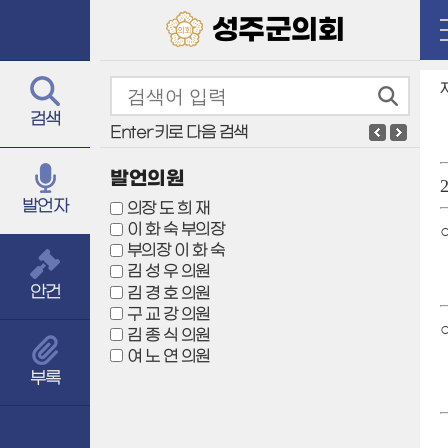
성주군의회
검색
Enter키로 다음 검색
발언의원
발언자
의장 도 희 재
이 화 숙 부의장
부의장 이 화 숙
김 성 우 의원
안건
김 경 호 의원
구 교 강 의원
김 종 식 의원
여 노 연 의원
부록