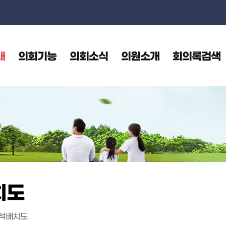
본문으로 바로가기
메인메뉴 바로가기
내
의회기능
의회소식
의원소개
회의록검색
치도
석배치도