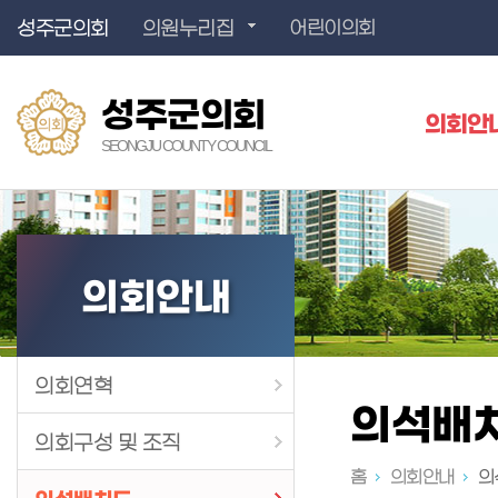
성주군의회
의원누리집
어린이의회
성주군의회
의회안
SEONGJU COUNTY COUNCIL
의회안내
의회연혁
의석배
의회구성 및 조직
홈
의회안내
의