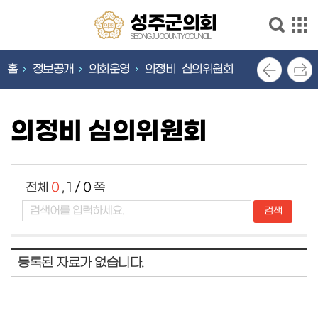
본문으로 바로가기
메인메뉴 바로가기
성
성주군의회
주
SEONGJU COUNTY COUNCIL
군
의
홈
정보공개
의회운영
의정비 심의위원회
의
회
안
회
내
SEONGJU
의정비 심의위원회
COUNTY
의
COUNCIL
회
기
능
전체
0
,
1 / 0
쪽
의
회
소
식
등록된 자료가 없습니다.
의
원
소
개