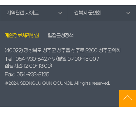
회
지역관련 사이트
경북시·군의회
의
록
검
색
개인정보처리방침
웹접근성정책
인
터
(40022) 경상북도 성주군 성주읍 성주로 3200 성주군의회
넷
Tel : 054-930-6427~9
(평일 09:00~18:00 /
방
점심시간:12:00~13:00)
송
Fax : 054-933-8125
의
© 2024. SEONGJU GUN COUNCIL All rights reserved.
회
자
료
실
참
여
마
당